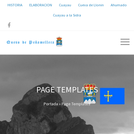
HISTORIA
ELABORACION
Cuayau
Cueva de Llonin
Ahumado
Cuayau a la Sidra

PAGE TEMPLATES
Portada
»
Page Templates