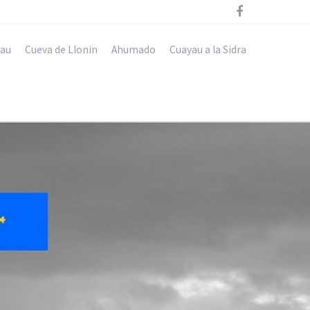

au
Cueva de Llonin
Ahumado
Cuayau a la Sidra