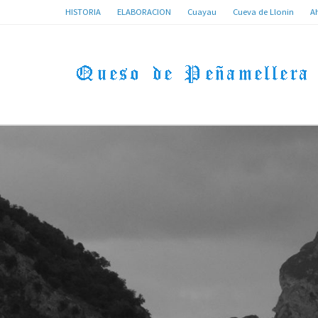
HISTORIA
ELABORACION
Cuayau
Cueva de Llonin
A