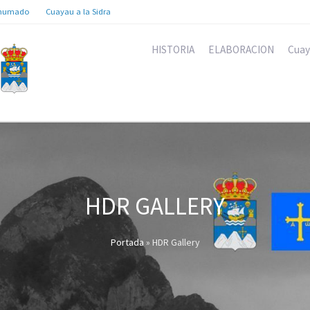
humado
Cuayau a la Sidra
HISTORIA
ELABORACION
Cuay
HDR GALLERY
Portada
»
HDR Gallery