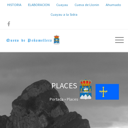
HISTORIA
ELABORACION
Cuayau
Cueva de Llonin
Ahumado
Cuayau a la Sidra

PLACES
Portada
»
Places